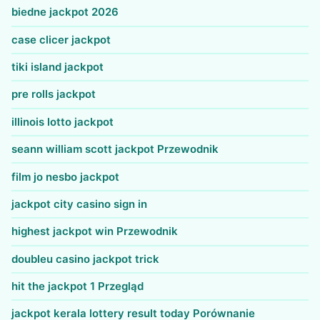
biedne jackpot 2026
case clicer jackpot
tiki island jackpot
pre rolls jackpot
illinois lotto jackpot
seann william scott jackpot Przewodnik
film jo nesbo jackpot
jackpot city casino sign in
highest jackpot win Przewodnik
doubleu casino jackpot trick
hit the jackpot 1 Przegląd
jackpot kerala lottery result today Porównanie