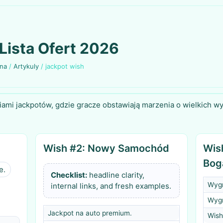
Lista Ofert 2026
wna
/
Artykuly
/
jackpot wish
iami jackpotów, gdzie gracze obstawiają marzenia o wielkich w
Wish #2: Nowy Samochód
Wis
Bog
e.
Checklist:
headline clarity,
Wygr
internal links, and fresh examples.
Wygr
Jackpot na auto premium.
Wis