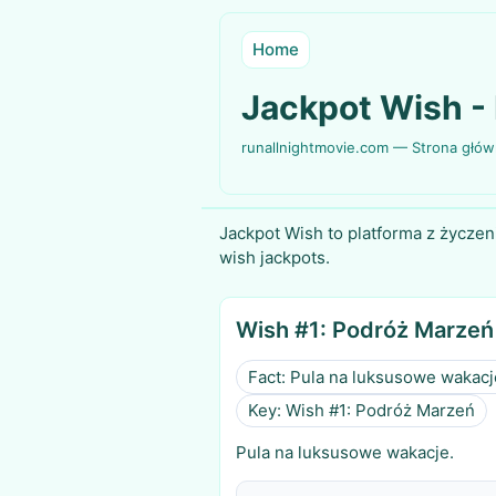
Home
Jackpot Wish - 
runallnightmovie.com — Strona głó
Jackpot Wish to platforma z życzen
wish jackpots.
Wish #1: Podróż Marzeń
Fact: Pula na luksusowe wakacj
Key: Wish #1: Podróż Marzeń
Pula na luksusowe wakacje.