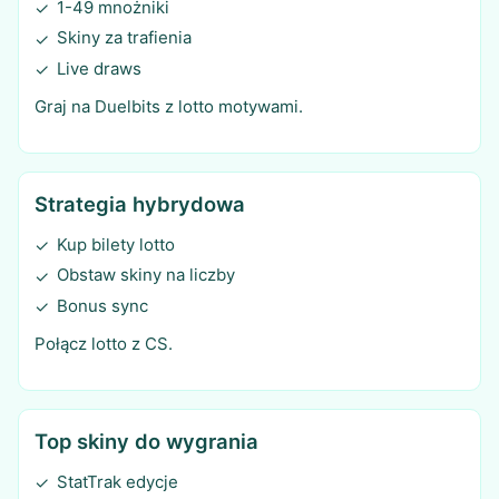
1-49 mnożniki
✓
Skiny za trafienia
✓
Live draws
✓
Graj na Duelbits z lotto motywami.
Strategia hybrydowa
Kup bilety lotto
✓
Obstaw skiny na liczby
✓
Bonus sync
✓
Połącz lotto z CS.
Top skiny do wygrania
StatTrak edycje
✓