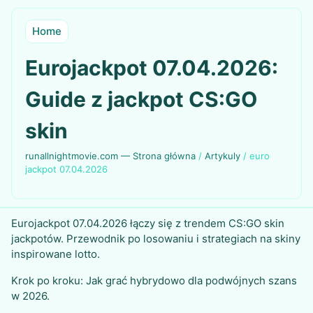
Home
Eurojackpot 07.04.2026:
Guide z jackpot CS:GO
skin
runallnightmovie.com — Strona główna
/
Artykuly
/
euro
jackpot 07.04.2026
Eurojackpot 07.04.2026 łączy się z trendem CS:GO skin
jackpotów. Przewodnik po losowaniu i strategiach na skiny
inspirowane lotto.
Krok po kroku: Jak grać hybrydowo dla podwójnych szans
w 2026.