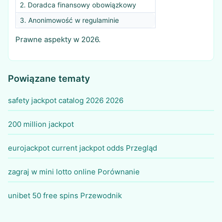
2. Doradca finansowy obowiązkowy
3. Anonimowość w regulaminie
Prawne aspekty w 2026.
Powiązane tematy
safety jackpot catalog 2026 2026
200 million jackpot
eurojackpot current jackpot odds Przegląd
zagraj w mini lotto online Porównanie
unibet 50 free spins Przewodnik