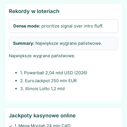
Rekordy w loteriach
Dense mode:
prioritize signal over intro fluff.
Summary:
Największe wygrane państwowe.
Największe wygrane państwowe.
1. Powerball 2,04 mld USD (2026)
2. EuroJackpot 250 mln EUR
3. Illinois Lotto 1,2 mld
Jackpoty kasynowe online
1. Mega Moolah 24 mln CAD
✓