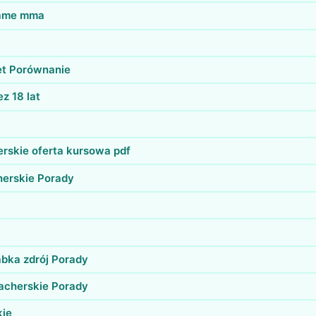
fame mma
et Porównanie
z 18 lat
rskie oferta kursowa pdf
erskie Porady
bka zdrój Porady
acherskie Porady
kie