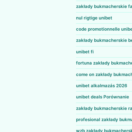
zakłady bukmacherskie 
nul rigtige unibet
code promotionnelle unib
zakłady bukmacherskie be
unibet fi
fortuna zakłady bukmache
come on zakłady bukmach
unibet alkalmazás 2026
unibet deals Porównanie
zakłady bukmacherskie ra
profesional zakłady bukm
wzb zakłady bukmachers