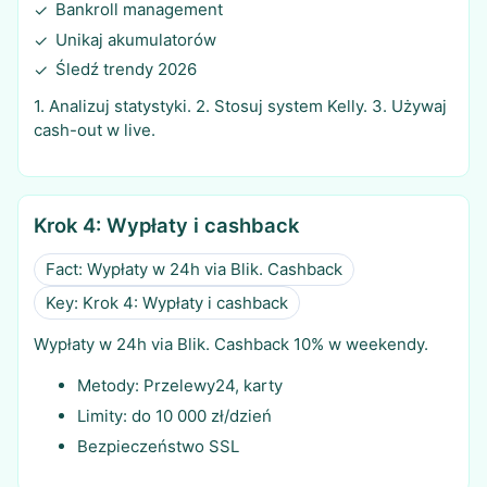
Bankroll management
✓
Unikaj akumulatorów
✓
Śledź trendy 2026
✓
1. Analizuj statystyki. 2. Stosuj system Kelly. 3. Używaj
cash-out w live.
Krok 4: Wypłaty i cashback
Fact: Wypłaty w 24h via Blik. Cashback
Key: Krok 4: Wypłaty i cashback
Wypłaty w 24h via Blik. Cashback 10% w weekendy.
Metody: Przelewy24, karty
Limity: do 10 000 zł/dzień
Bezpieczeństwo SSL