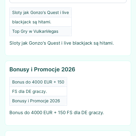
Sloty jak Gonzo's Quest i live
blackjack są hitami.
Top Gry w VulkanVegas
Sloty jak Gonzo's Quest i live blackjack są hitami.
Bonusy i Promocje 2026
Bonus do 4000 EUR + 150
FS dla DE graczy.
Bonusy i Promocje 2026
Bonus do 4000 EUR + 150 FS dla DE graczy.