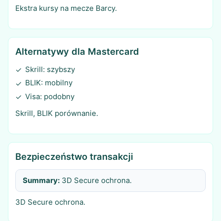
Ekstra kursy na mecze Barcy.
Alternatywy dla Mastercard
Skrill: szybszy
✓
BLIK: mobilny
✓
Visa: podobny
✓
Skrill, BLIK porównanie.
Bezpieczeństwo transakcji
Summary:
3D Secure ochrona.
3D Secure ochrona.