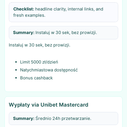
Checklist:
headline clarity, internal links, and
fresh examples.
Summary:
Instaluj w 30 sek, bez prowizji.
Instaluj w 30 sek, bez prowizji.
Limit 5000 zł/dzień
Natychmiastowa dostępność
Bonus cashback
Wypłaty via Unibet Mastercard
Summary:
Średnio 24h przetwarzanie.