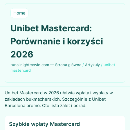
Home
Unibet Mastercard:
Porównanie i korzyści
2026
runallnightmovie.com — Strona główna
/
Artykuly
/
unibet
mastercard
Unibet Mastercard w 2026 ułatwia wpłaty i wypłaty w
zakładach bukmacherskich. Szczególnie z Unibet
Barcelona promo. Oto lista zalet i porad.
Szybkie wpłaty Mastercard