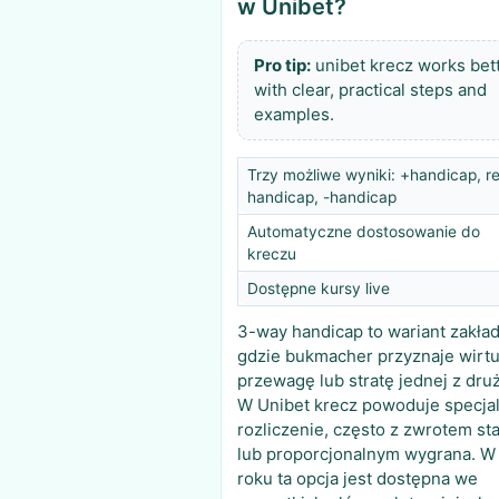
w Unibet?
Pro tip:
unibet krecz works bet
with clear, practical steps and
examples.
Trzy możliwe wyniki: +handicap, r
handicap, -handicap
Automatyczne dostosowanie do
kreczu
Dostępne kursy live
3-way handicap to wariant zakła
gdzie bukmacher przyznaje wirt
przewagę lub stratę jednej z dru
W Unibet krecz powoduje specja
rozliczenie, często z zwrotem st
lub proporcjonalnym wygrana. W
roku ta opcja jest dostępna we