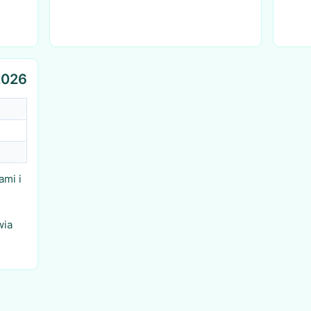
2026
ami i
wia