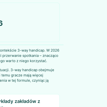
6
 kontekście 3-way handicap. W 2026
i przerwanie spotkania – znacząco
ego warto z niego korzystać.
ytuacji. 3-way handicap obejmuje
i temu gracze mają więcej
nia w tej formule, czyniąc ją
ykłady zakładów z