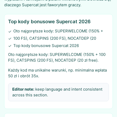
dlaczego Supercat jest faworytem graczy.
Top kody bonusowe Supercat 2026
Oto najgorętsze kody: SUPERWELCOME (150% +
✓
100 FS), CATSPINS (200 FS), NOCATDEP (20
✓
Top kody bonusowe Supercat 2026
✓
Oto najgorętsze kody: SUPERWELCOME (150% + 100
FS), CATSPINS (200 FS), NOCATDEP (20 zł free).
Każdy kod ma unikalne warunki, np. minimalna wpłata
50 zł i obrót 35x.
Editor note:
keep language and intent consistent
across this section.