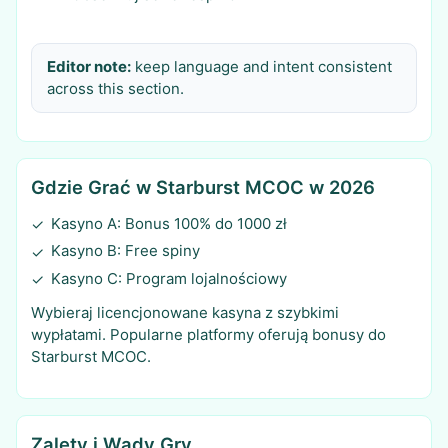
Editor note:
keep language and intent consistent
across this section.
Gdzie Grać w Starburst MCOC w 2026
Kasyno A: Bonus 100% do 1000 zł
✓
Kasyno B: Free spiny
✓
Kasyno C: Program lojalnościowy
✓
Wybieraj licencjonowane kasyna z szybkimi
wypłatami. Popularne platformy oferują bonusy do
Starburst MCOC.
Zalety i Wady Gry