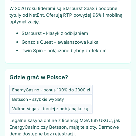
W 2026 roku liderami są Starburst SaaS i podobne
tytuły od NetEnt. Oferują RTP powyżej 96% i mobilną
optymalizację.
Starburst - klasyk z odbijaniem
Gonzo's Quest - awalanszowa kulka
Twin Spin - połączone bębny z efektem
Gdzie grać w Polsce?
EnergyCasino - bonus 100% do 2000 zł
Betsson - szybkie wypłaty
Vulkan Vegas - turniej z odbijaną kulką
Legalne kasyna online z licencją MGA lub UKGC, jak
EnergyCasino czy Betsson, mają te sloty. Darmowe
dema dostępne bez rejestracji.