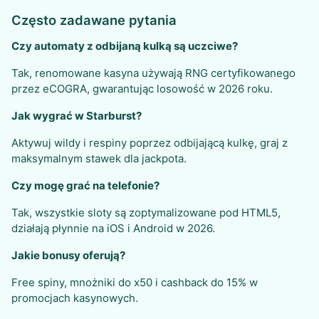
Często zadawane pytania
Czy automaty z odbijaną kulką są uczciwe?
Tak, renomowane kasyna używają RNG certyfikowanego
przez eCOGRA, gwarantując losowość w 2026 roku.
Jak wygrać w Starburst?
Aktywuj wildy i respiny poprzez odbijającą kulkę, graj z
maksymalnym stawek dla jackpota.
Czy mogę grać na telefonie?
Tak, wszystkie sloty są zoptymalizowane pod HTML5,
działają płynnie na iOS i Android w 2026.
Jakie bonusy oferują?
Free spiny, mnożniki do x50 i cashback do 15% w
promocjach kasynowych.