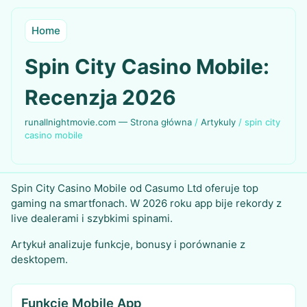
Home
Spin City Casino Mobile:
Recenzja 2026
runallnightmovie.com — Strona główna
/
Artykuly
/
spin city
casino mobile
Spin City Casino Mobile od Casumo Ltd oferuje top
gaming na smartfonach. W 2026 roku app bije rekordy z
live dealerami i szybkimi spinami.
Artykuł analizuje funkcje, bonusy i porównanie z
desktopem.
Funkcje Mobile App