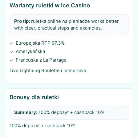
Warianty ruletki w Ice Casino
Pro tip:
ruletka online na pieniadze works better
with clear, practical steps and examples.
Europejska RTP 97.3%
✓
Amerykańska
✓
Francuska z La Partage
✓
Live Lightning Roulette i Immersive.
Bonusy dla ruletki
Summary:
100% depozyt + cashback 10%.
100% depozyt + cashback 10%.