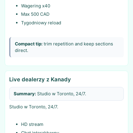
Wagering x40
Max 500 CAD
Tygodniowy reload
Compact tip:
trim repetition and keep sections
direct.
Live dealerzy z Kanady
Summary:
Studio w Toronto, 24/7.
Studio w Toronto, 24/7.
HD stream
Chat interaktywny