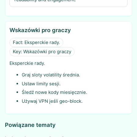
Wskazówki pro graczy
Fact: Eksperckie rady.
Key: Wskazówki pro graczy
Eksperckie rady.
Graj sloty volatility średnia.
Ustaw limity sesji.
Śledź nowe kody miesięcznie.
Używaj VPN jeśli geo-block.
Powiązane tematy