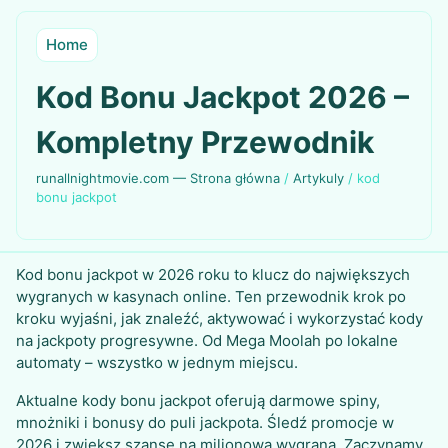
Home
Kod Bonu Jackpot 2026 –
Kompletny Przewodnik
runallnightmovie.com — Strona główna
/
Artykuly
/
kod
bonu jackpot
Kod bonu jackpot w 2026 roku to klucz do największych
wygranych w kasynach online. Ten przewodnik krok po
kroku wyjaśni, jak znaleźć, aktywować i wykorzystać kody
na jackpoty progresywne. Od Mega Moolah po lokalne
automaty – wszystko w jednym miejscu.
Aktualne kody bonu jackpot oferują darmowe spiny,
mnożniki i bonusy do puli jackpota. Śledź promocje w
2026 i zwiększ szanse na milionową wygraną. Zaczynamy