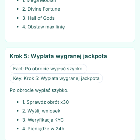
1. Mega Moolah
2. Divine Fortune
3. Hall of Gods
4. Obstaw max linię
Krok 5: Wypłata wygranej jackpota
Fact: Po obrocie wypłać szybko.
Key: Krok 5: Wypłata wygranej jackpota
Po obrocie wypłać szybko.
1. Sprawdź obrót x30
2. Wyślij wniosek
3. Weryfikacja KYC
4. Pieniądze w 24h