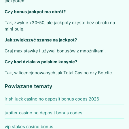
jackpotem.
Czy bonus jackpot ma obrót?
Tak, zwykle x30-50, ale jackpoty często bez obrotu na
mini pulę.
Jak zwiększyć szanse na jackpot?
Graj max stawkę i używaj bonusów z mnożnikami.
Czy kod działa w polskim kasynie?
Tak, w licencjonowanych jak Total Casino czy Betclic.
Powiązane tematy
irish luck casino no deposit bonus codes 2026
jupiter casino no deposit bonus codes
vip stakes casino bonus