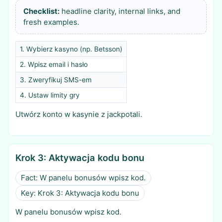
Checklist:
headline clarity, internal links, and
fresh examples.
1. Wybierz kasyno (np. Betsson)
2. Wpisz email i hasło
3. Zweryfikuj SMS-em
4. Ustaw limity gry
Utwórz konto w kasynie z jackpotali.
Krok 3: Aktywacja kodu bonu
Fact: W panelu bonusów wpisz kod.
Key: Krok 3: Aktywacja kodu bonu
W panelu bonusów wpisz kod.