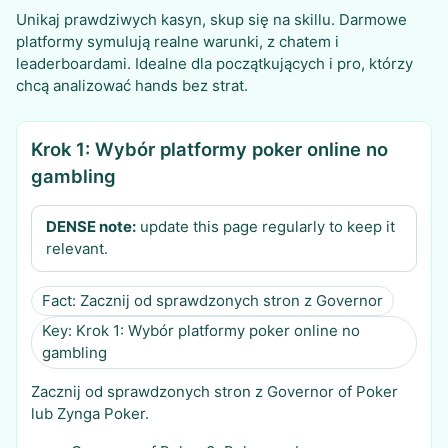
Unikaj prawdziwych kasyn, skup się na skillu. Darmowe
platformy symulują realne warunki, z chatem i
leaderboardami. Idealne dla początkujących i pro, którzy
chcą analizować hands bez strat.
Krok 1: Wybór platformy poker online no
gambling
DENSE note:
update this page regularly to keep it
relevant.
Fact: Zacznij od sprawdzonych stron z Governor
Key: Krok 1: Wybór platformy poker online no
gambling
Zacznij od sprawdzonych stron z Governor of Poker
lub Zynga Poker.