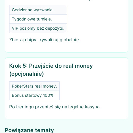
Codzienne wyzwania.
Tygodniowe turnieje.
VIP poziomy bez depozytu.
Zbieraj chipy i rywalizuj globalnie.
Krok 5: Przejście do real money
(opcjonalnie)
PokerStars real money.
Bonus startowy 100%.
Po treningu przenieś się na legalne kasyna.
Powiązane tematy