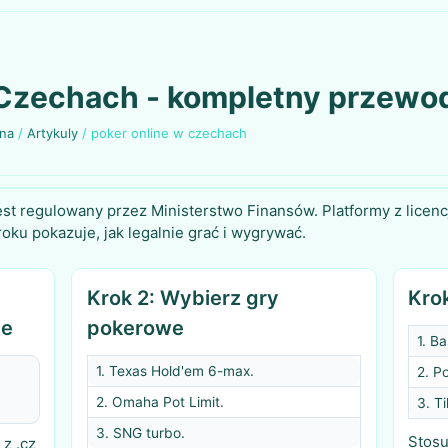
 Czechach - kompletny przewo
wna
/
Artykuly
/
poker online w czechach
t regulowany przez Ministerstwo Finansów. Platformy z licencj
oku pokazuje, jak legalnie grać i wygrywać.
Krok 2: Wybierz gry
Krok
ie
pokerowe
1. B
1. Texas Hold'em 6-max.
2. Po
2. Omaha Pot Limit.
3. Ti
3. SNG turbo.
Stosu
 z .cz