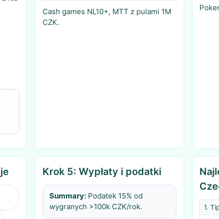
Poker
Cash games NL10+, MTT z pulami 1M
CZK.
je
Krok 5: Wypłaty i podatki
Naj
Cze
Summary:
Podatek 15% od
wygranych >100k CZK/rok.
1. T