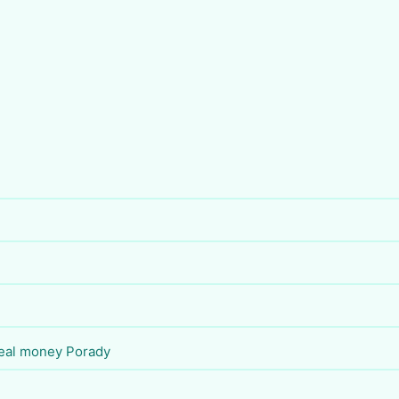
 real money Porady