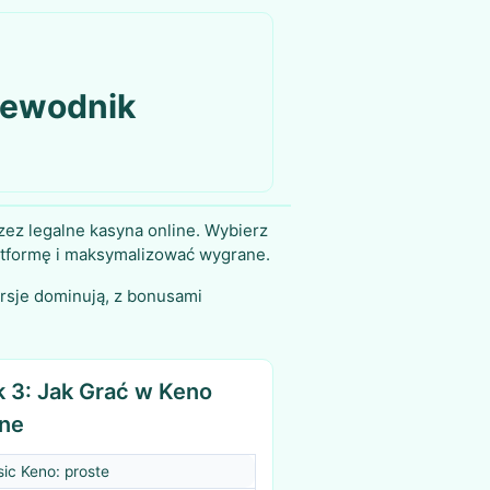
zewodnik
zez legalne kasyna online. Wybierz
latformę i maksymalizować wygrane.
rsje dominują, z bonusami
k 3: Jak Grać w Keno
ine
sic Keno: proste