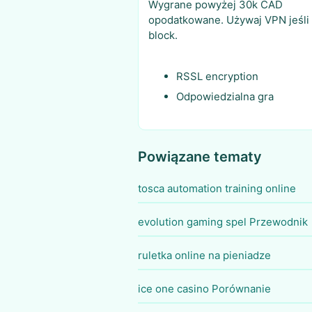
Wygrane powyżej 30k CAD
opodatkowane. Używaj VPN jeśli
block.
RSSL encryption
Odpowiedzialna gra
Powiązane tematy
tosca automation training online
evolution gaming spel Przewodnik
ruletka online na pieniadze
ice one casino Porównanie