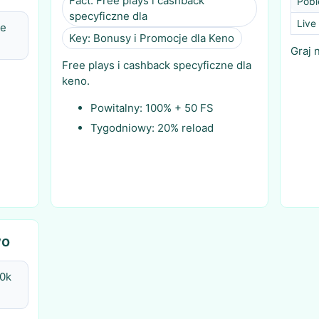
Fact: Free plays i cashback
Pobi
specyficzne dla
Live
le
Key: Bonusy i Promocje dla Keno
Graj 
Free plays i cashback specyficzne dla
keno.
Powitalny: 100% + 50 FS
Tygodniowy: 20% reload
wo
0k