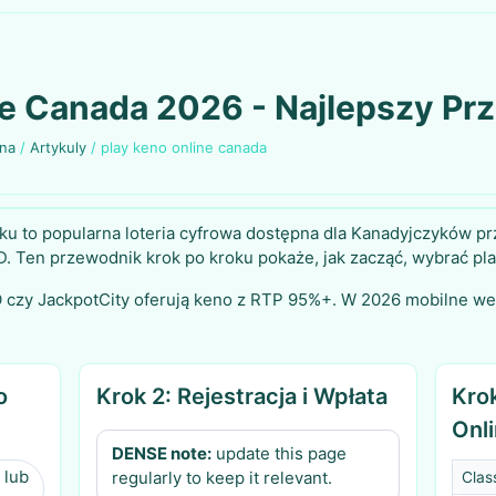
ne Canada 2026 - Najlepszy Pr
wna
/
Artykuly
/
play keno online canada
ku to popularna loteria cyfrowa dostępna dla Kanadyjczyków pr
AD. Ten przewodnik krok po kroku pokaże, jak zacząć, wybrać p
 czy JackpotCity oferują keno z RTP 95%+. W 2026 mobilne we
o
Krok 2: Rejestracja i Wpłata
Kro
Onl
DENSE note:
update this page
 lub
regularly to keep it relevant.
Clas