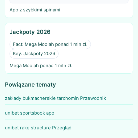
App z szybkimi spinami.
Jackpoty 2026
Fact: Mega Moolah ponad 1 mln zł.
Key: Jackpoty 2026
Mega Moolah ponad 1 mln zł.
Powiązane tematy
zakłady bukmacherskie tarchomin Przewodnik
unibet sportsbook app
unibet rake structure Przegląd