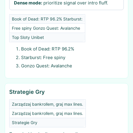
Dense mode:
prioritize signal over intro fluff.
Book of Dead: RTP 96.2% Starburst:
Free spiny Gonzo Quest: Avalanche
Top Sloty Unibet
Book of Dead: RTP 96.2%
Starburst: Free spiny
Gonzo Quest: Avalanche
Strategie Gry
Zarządzaj bankrollem, graj max lines.
Zarządzaj bankrollem, graj max lines.
Strategie Gry