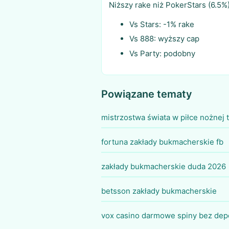
Niższy rake niż PokerStars (6.5%)
Vs Stars: -1% rake
Vs 888: wyższy cap
Vs Party: podobny
Powiązane tematy
mistrzostwa świata w piłce nożnej
fortuna zakłady bukmacherskie fb
zakłady bukmacherskie duda 2026
betsson zakłady bukmacherskie
vox casino darmowe spiny bez dep