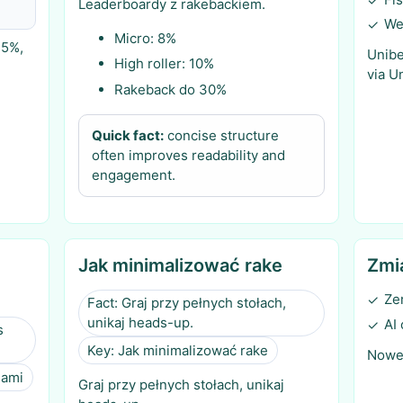
✓
Leaderboardy z rakebackiem.
We
✓
Micro: 8%
.5%,
Unibe
High roller: 10%
via U
Rakeback do 30%
Quick fact:
concise structure
often improves readability and
engagement.
Jak minimalizować rake
Zmi
Ze
✓
Fact: Graj przy pełnych stołach,
unikaj heads-up.
AI
✓
s
Key: Jak minimalizować rake
Nowe 
jami
Graj przy pełnych stołach, unikaj