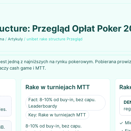
ucture: Przegląd Opłat Poker 
wna
/
Artykuly
/
unibet rake structure Przegląd
jest jedną z najniższych na rynku pokerowym. Pobierana prowiz
raczy cash game i MTT.
Rake w turniejach MTT
Rak
Fact: 8-10% od buy-in, bez capu.
DEN
Leaderboardy
reg
les.
Key: Rake w turniejach MTT
Mi
✓
8-10% od buy-in, bez capu.
BB.
Fis