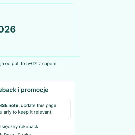
2026
ja od puli to 5-6% z capem
eback i promocje
SE note:
update this page
ularly to keep it relevant.
esięczny rakeback
h Party: 0 rake