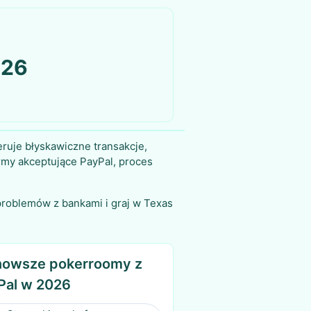
026
ruje błyskawiczne transakcje,
rmy akceptujące PayPal, proces
problemów z bankami i graj w Texas
nowsze pokerroomy z
Pal w 2026