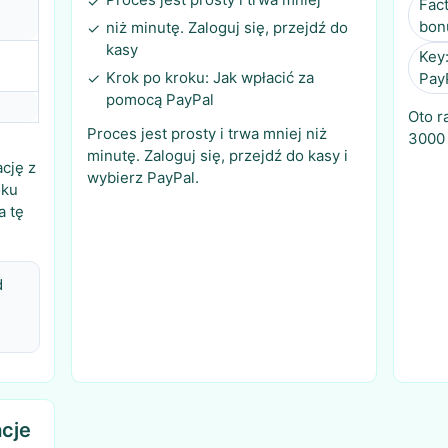
✓
Fact
bon
niż minutę. Zaloguj się, przejdź do
✓
kasy
Key
Krok po kroku: Jak wpłacić za
✓
Pay
pomocą PayPal
Oto r
Proces jest prosty i trwa mniej niż
3000 
minutę. Zaloguj się, przejdź do kasy i
ację z
wybierz PayPal.
oku
a tę
d
acje