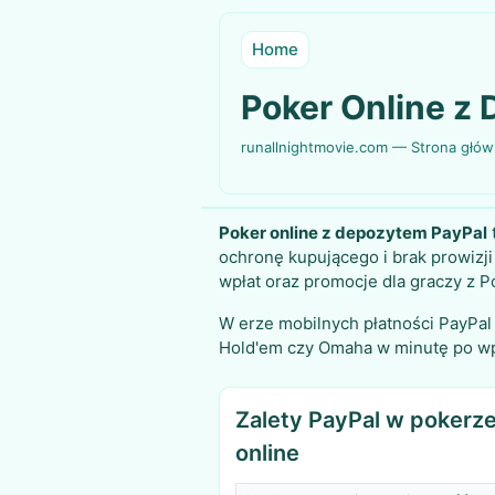
Home
Poker Online z
runallnightmovie.com — Strona głó
Poker online z depozytem PayPal
ochronę kupującego i brak prowizj
wpłat oraz promocje dla graczy z Po
W erze mobilnych płatności PayPal 
Hold'em czy Omaha w minutę po wpł
Zalety PayPal w pokerz
online