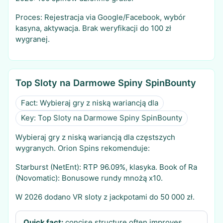
Proces: Rejestracja via Google/Facebook, wybór
kasyna, aktywacja. Brak weryfikacji do 100 zł
wygranej.
Top Sloty na Darmowe Spiny SpinBounty
Fact: Wybieraj gry z niską wariancją dla
Key: Top Sloty na Darmowe Spiny SpinBounty
Wybieraj gry z niską wariancją dla częstszych
wygranych. Orion Spins rekomenduje:
Starburst (NetEnt): RTP 96.09%, klasyka. Book of Ra
(Novomatic): Bonusowe rundy mnożą x10.
W 2026 dodano VR sloty z jackpotami do 50 000 zł.
Quick fact:
concise structure often improves