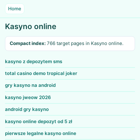
Home
Kasyno online
Compact index:
766 target pages in Kasyno online.
kasyno z depozytem sms
total casino demo tropical joker
gry kasyno na android
kasyno jweow 2026
android gry kasyno
kasyno online depozyt od 5 zł
pierwsze legalne kasyno online