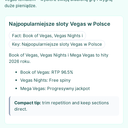
duże pieniądze.
Najpopularniejsze sloty Vegas w Polsce
Fact: Book of Vegas, Vegas Nights i
Key: Najpopularniejsze sloty Vegas w Polsce
Book of Vegas, Vegas Nights i Mega Vegas to hity
2026 roku.
Book of Vegas: RTP 96.5%
Vegas Nights: Free spiny
Mega Vegas: Progresywny jackpot
Compact tip:
trim repetition and keep sections
direct.