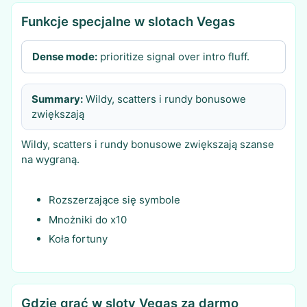
Funkcje specjalne w slotach Vegas
Dense mode:
prioritize signal over intro fluff.
Summary:
Wildy, scatters i rundy bonusowe
zwiększają
Wildy, scatters i rundy bonusowe zwiększają szanse
na wygraną.
Rozszerzające się symbole
Mnożniki do x10
Koła fortuny
Gdzie grać w sloty Vegas za darmo