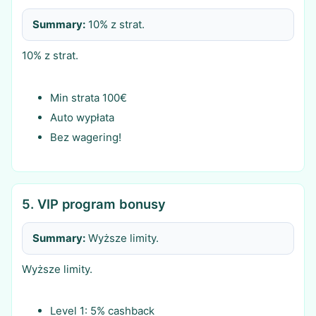
Summary:
10% z strat.
10% z strat.
Min strata 100€
Auto wypłata
Bez wagering!
5. VIP program bonusy
Summary:
Wyższe limity.
Wyższe limity.
Level 1: 5% cashback