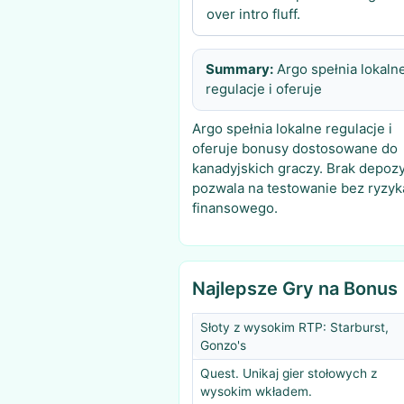
over intro fluff.
Summary:
Argo spełnia lokaln
regulacje i oferuje
Argo spełnia lokalne regulacje i
oferuje bonusy dostosowane do
kanadyjskich graczy. Brak depoz
pozwala na testowanie bez ryzyk
finansowego.
Najlepsze Gry na Bonus
Słoty z wysokim RTP: Starburst,
Gonzo's
Quest. Unikaj gier stołowych z
wysokim wkładem.