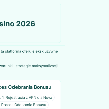
asino 2026
 ta platforma oferuje ekskluzywne
warunki i strategie maksymalizacji
ces Odebrania Bonusu
: 1. Rejestracja z VPN dla Nova
: Proces Odebrania Bonusu