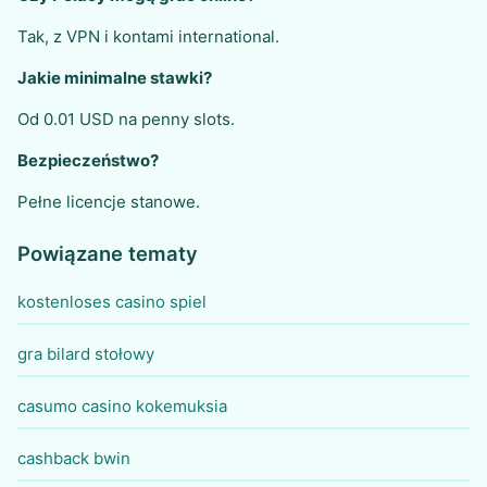
Tak, z VPN i kontami international.
Jakie minimalne stawki?
Od 0.01 USD na penny slots.
Bezpieczeństwo?
Pełne licencje stanowe.
Powiązane tematy
kostenloses casino spiel
gra bilard stołowy
casumo casino kokemuksia
cashback bwin