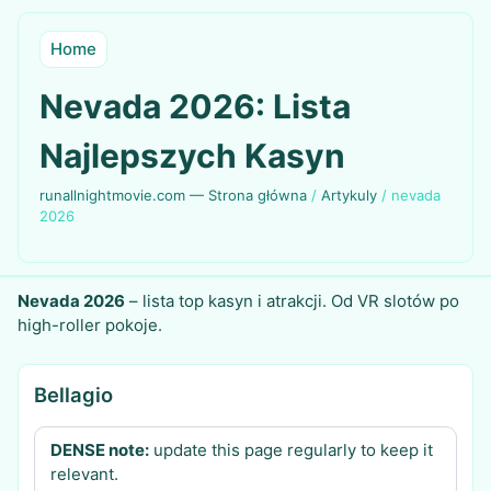
Home
Nevada 2026: Lista
Najlepszych Kasyn
runallnightmovie.com — Strona główna
/
Artykuly
/
nevada
2026
Nevada 2026
– lista top kasyn i atrakcji. Od VR slotów po
high-roller pokoje.
Bellagio
DENSE note:
update this page regularly to keep it
relevant.