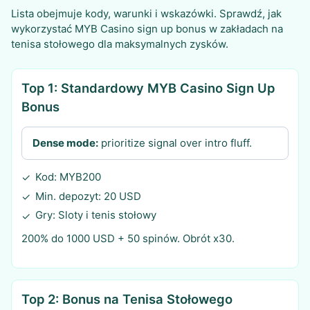
Lista obejmuje kody, warunki i wskazówki. Sprawdź, jak
wykorzystać MYB Casino sign up bonus w zakładach na
tenisa stołowego dla maksymalnych zysków.
Top 1: Standardowy MYB Casino Sign Up
Bonus
Dense mode:
prioritize signal over intro fluff.
Kod: MYB200
✓
Min. depozyt: 20 USD
✓
Gry: Sloty i tenis stołowy
✓
200% do 1000 USD + 50 spinów. Obrót x30.
Top 2: Bonus na Tenisa Stołowego