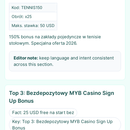
Kod: TENNIS150
Obrót: x25
Maks. stawka: 50 USD
150% bonus na zakłady pojedyncze w tenisie
stołowym. Specjalna oferta 2026.
Editor note:
keep language and intent consistent
across this section.
Top 3: Bezdepozytowy MYB Casino Sign
Up Bonus
Fact: 25 USD free na start bez
Key: Top 3: Bezdepozytowy MYB Casino Sign Up
Bonus