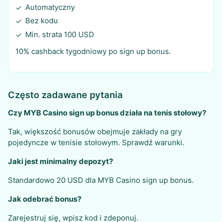
Automatyczny
✓
Bez kodu
✓
Min. strata 100 USD
✓
10% cashback tygodniowy po sign up bonus.
Często zadawane pytania
Czy MYB Casino sign up bonus działa na tenis stołowy?
Tak, większość bonusów obejmuje zakłady na gry
pojedyncze w tenisie stołowym. Sprawdź warunki.
Jaki jest minimalny depozyt?
Standardowo 20 USD dla MYB Casino sign up bonus.
Jak odebrać bonus?
Zarejestruj się, wpisz kod i zdeponuj.