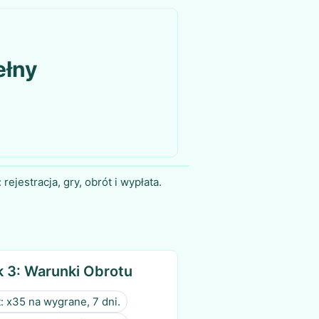
ełny
estracja, gry, obrót i wypłata.
k 3: Warunki Obrotu
: x35 na wygrane, 7 dni.