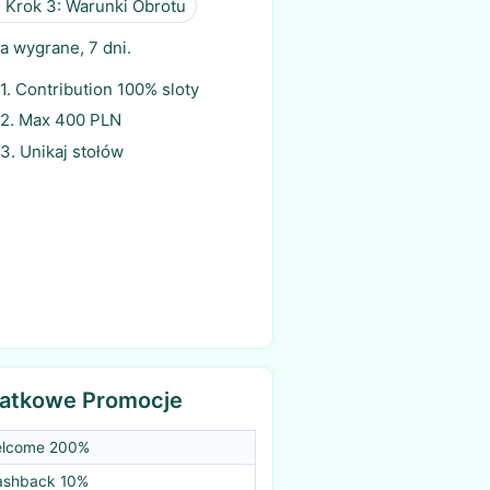
: Krok 3: Warunki Obrotu
a wygrane, 7 dni.
1. Contribution 100% sloty
2. Max 400 PLN
3. Unikaj stołów
atkowe Promocje
elcome 200%
ashback 10%