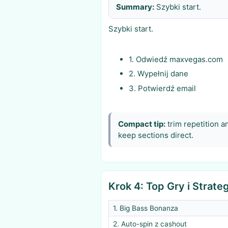
Summary:
Szybki start.
Szybki start.
1. Odwiedź maxvegas.com
2. Wypełnij dane
3. Potwierdź email
Compact tip:
trim repetition a
keep sections direct.
Krok 4: Top Gry i Strate
1. Big Bass Bonanza
2. Auto-spin z cashout