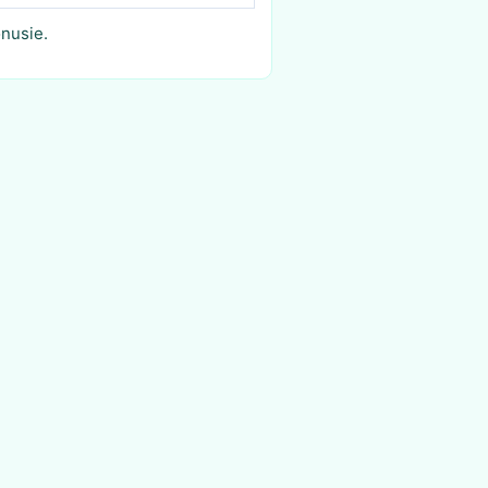
nusie.