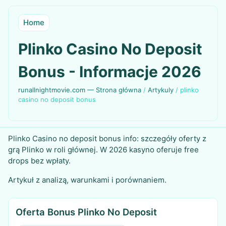
Home
Plinko Casino No Deposit
Bonus - Informacje 2026
runallnightmovie.com — Strona główna
/
Artykuly
/
plinko
casino no deposit bonus
Plinko Casino no deposit bonus info: szczegóły oferty z
grą Plinko w roli głównej. W 2026 kasyno oferuje free
drops bez wpłaty.
Artykuł z analizą, warunkami i porównaniem.
Oferta Bonus Plinko No Deposit