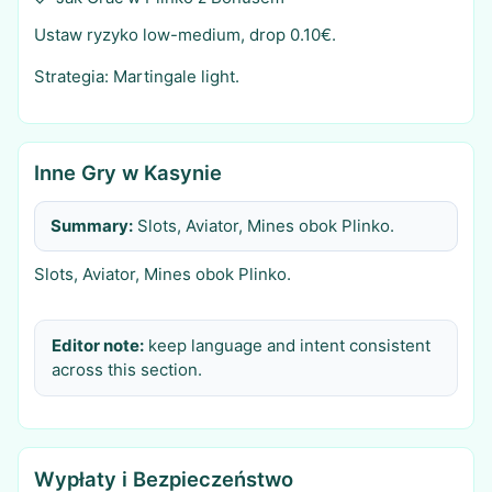
Ustaw ryzyko low-medium, drop 0.10€.
Strategia: Martingale light.
Inne Gry w Kasynie
Summary:
Slots, Aviator, Mines obok Plinko.
Slots, Aviator, Mines obok Plinko.
Editor note:
keep language and intent consistent
across this section.
Wypłaty i Bezpieczeństwo