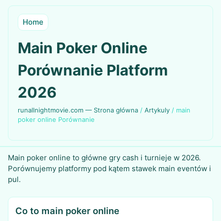
Home
Main Poker Online
Porównanie Platform
2026
runallnightmovie.com — Strona główna
/
Artykuly
/
main
poker online Porównanie
Main poker online to główne gry cash i turnieje w 2026.
Porównujemy platformy pod kątem stawek main eventów i
pul.
Co to main poker online