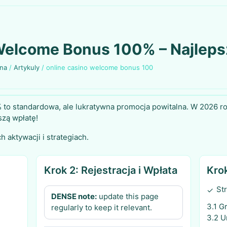
Welcome Bonus 100% – Najleps
wna
/
Artykuly
/
online casino welcome bonus 100
to standardowa, ale lukratywna promocja powitalna. W 2026 r
szą wpłatę!
 aktywacji i strategiach.
Krok 2: Rejestracja i Wpłata
Krok
Str
✓
DENSE note:
update this page
3.1 G
regularly to keep it relevant.
3.2 U