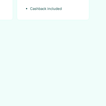
Cashback included