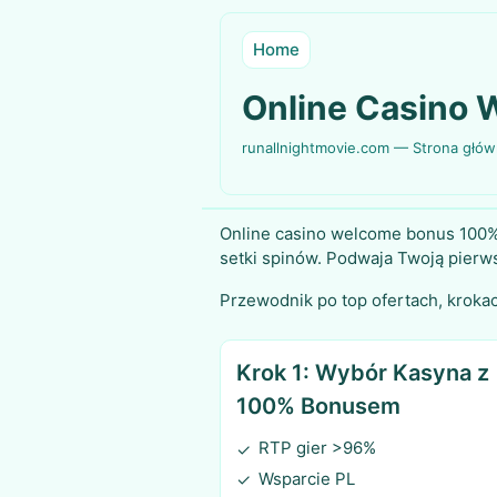
Home
Online Casino 
runallnightmovie.com — Strona głó
Online casino welcome bonus 100% 
setki spinów. Podwaja Twoją pierw
Przewodnik po top ofertach, krokach
Krok 1: Wybór Kasyna z
100% Bonusem
RTP gier >96%
✓
Wsparcie PL
✓