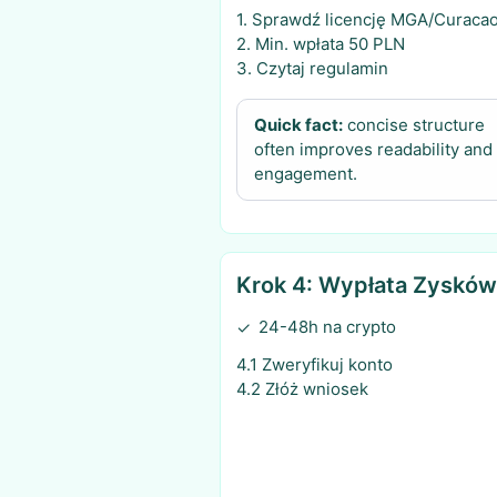
1. Sprawdź licencję MGA/Curaca
2. Min. wpłata 50 PLN
3. Czytaj regulamin
Quick fact:
concise structure
often improves readability and
engagement.
Krok 4: Wypłata Zyskó
24-48h na crypto
✓
4.1 Zweryfikuj konto
4.2 Złóż wniosek