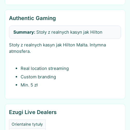
Authentic Gaming
Summary:
Stoły z realnych kasyn jak Hilton
Stoły z realnych kasyn jak Hilton Malta. Intymna
atmosfera.
Real location streaming
Custom branding
Min. 5 zł
Ezugi Live Dealers
Orientalne tytuły