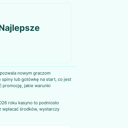
Najlepsze
u pozwala nowym graczom
piny lub gotówkę na start, co jest
 promocję, jakie warunki
2026 roku kasyno to podniosło
z wpłacać środków, wystarczy