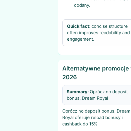
dodany.
Quick fact:
concise structure
often improves readability and
engagement.
Alternatywne promocje
2026
Summary:
Oprócz no deposit
bonus, Dream Royal
Oprócz no deposit bonus, Dream
Royal oferuje reload bonusy i
cashback do 15%.