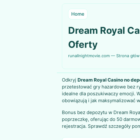
Home
Dream Royal Ca
Oferty
runallnightmovie.com — Strona głó
Odkryj
Dream Royal Casino no dep
przetestować gry hazardowe bez ry
idealne dla poszukiwaczy emocji. 
obowiązują i jak maksymalizować 
Bonus bez depozytu w Dream Royal C
poprzeczkę, oferując do 50 darmow
rejestracja. Sprawdź szczegóły poniż