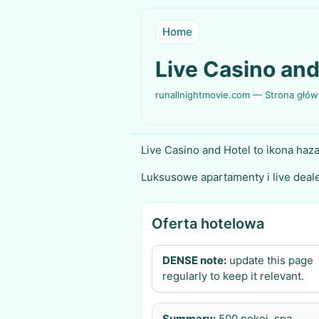
Home
Live Casino an
runallnightmovie.com — Strona głó
Live Casino and Hotel to ikona haz
Luksusowe apartamenty i live deale
Oferta hotelowa
DENSE note:
update this page
regularly to keep it relevant.
Summary:
500 pokoi, spa,