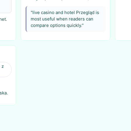
"live casino and hotel Przegląd is
most useful when readers can
met.
compare options quickly."
 z
ska.