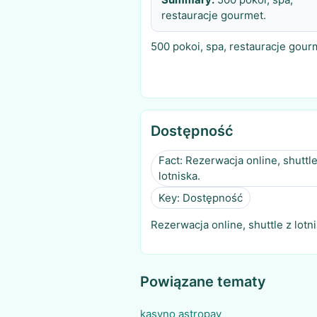
restauracje gourmet.
500 pokoi, spa, restauracje gour
Dostępność
Fact: Rezerwacja online, shuttle
lotniska.
Key: Dostępność
Rezerwacja online, shuttle z lotni
Powiązane tematy
kasyno astropay