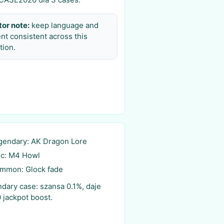
tor note:
keep language and
ent consistent across this
tion.
gendary: AK Dragon Lore
ic: M4 Howl
mmon: Glock fade
dary case: szansa 0.1%, daje
 jackpot boost.