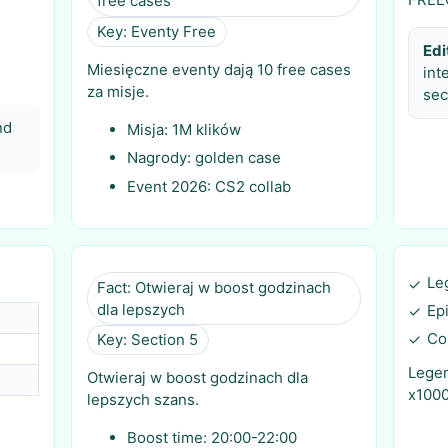
free cases
Key: Eventy Free
Edi
Miesięczne eventy dają 10 free cases
int
za misje.
sec
nd
Misja: 1M klików
Nagrody: golden case
Event 2026: CS2 collab
Le
✓
Fact: Otwieraj w boost godzinach
dla lepszych
Ep
✓
Co
✓
Key: Section 5
Legen
Otwieraj w boost godzinach dla
x1000
lepszych szans.
Boost time: 20:00-22:00