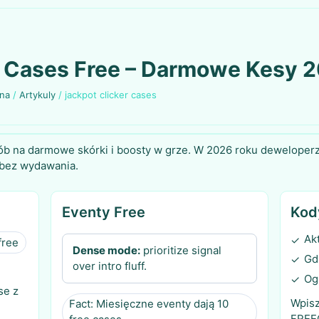
r Cases Free – Darmowe Kesy 
wna
/
Artykuly
/
jackpot clicker cases
sób na darmowe skórki i boosty w grze. W 2026 roku deweloperz
 bez wydawania.
Eventy Free
Kod
Ak
✓
free
Dense mode:
prioritize signal
Gd
✓
over intro fluff.
Og
✓
se z
Wpisz
Fact: Miesięczne eventy dają 10
FREE