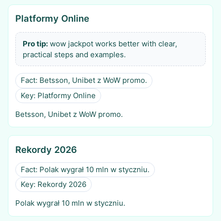
Platformy Online
Pro tip:
wow jackpot works better with clear,
practical steps and examples.
Fact: Betsson, Unibet z WoW promo.
Key: Platformy Online
Betsson, Unibet z WoW promo.
Rekordy 2026
Fact: Polak wygrał 10 mln w styczniu.
Key: Rekordy 2026
Polak wygrał 10 mln w styczniu.