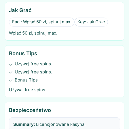
Jak Grać
Fact: Wpłać 50 zł, spinuj max.
Key: Jak Grać
Wpłać 50 zł, spinuj max.
Bonus Tips
Używaj free spins.
✓
Używaj free spins.
✓
Bonus Tips
✓
Używaj free spins.
Bezpieczeństwo
Summary:
Licencjonowane kasyna.