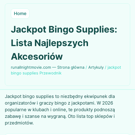
Home
Jackpot Bingo Supplies:
Lista Najlepszych
Akcesoriów
runallnightmovie.com — Strona główna
/
Artykuly
/
jackpot
bingo supplies Przewodnik
Jackpot bingo supplies to niezbędny ekwipunek dla
organizatorów i graczy bingo z jackpotami. W 2026
popularne w klubach i online, te produkty podnoszą
zabawę i szanse na wygraną. Oto lista top sklepów i
przedmiotów.