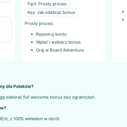
Fact: Prosty proces.
Key: Jak odebrać bonus
Prosty proces.
Rejestruj konto
Wpłać i wybierz bonus
Graj w Board Adventure
pny dla Polaków?
gą odebrać full welcome bonus bez ograniczeń.
ów?
tEnt, z 100% wkładem w obrót.