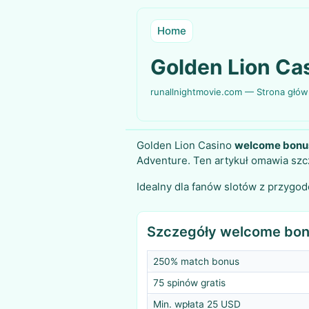
Home
Golden Lion Ca
runallnightmovie.com — Strona głó
Golden Lion Casino
welcome bonu
Adventure. Ten artykuł omawia szc
Idealny dla fanów slotów z przyg
Szczegóły welcome bo
250% match bonus
75 spinów gratis
Min. wpłata 25 USD