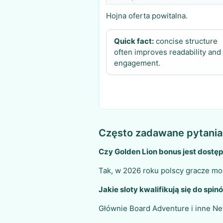
Hojna oferta powitalna.
Quick fact:
concise structure
often improves readability and
engagement.
Często zadawane pytania
Czy Golden Lion bonus jest dostę
Tak, w 2026 roku polscy gracze mo
Jakie sloty kwalifikują się do spin
Głównie Board Adventure i inne Ne