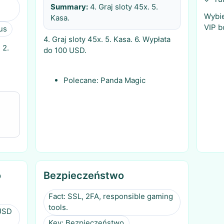
Summary:
4. Graj sloty 45x. 5.
Wybie
Kasa.
VIP b
us
4. Graj sloty 45x. 5. Kasa. 6. Wypłata
 2.
do 100 USD.
Polecane: Panda Magic
o
Bezpieczeństwo
Fact: SSL, 2FA, responsible gaming
tools.
 USD
Key: Bezpieczeństwo