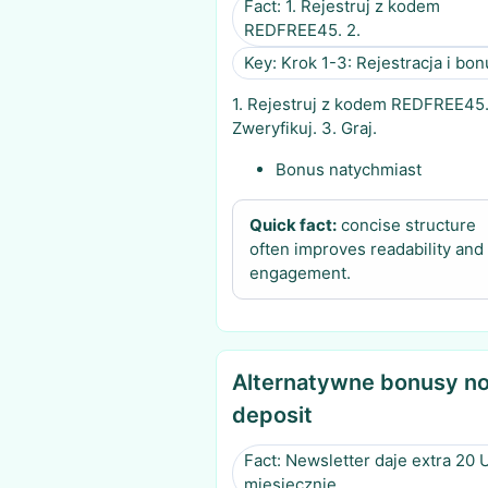
Fact: 1. Rejestruj z kodem
REDFREE45. 2.
Key: Krok 1-3: Rejestracja i bon
1. Rejestruj z kodem REDFREE45.
Zweryfikuj. 3. Graj.
Bonus natychmiast
Quick fact:
concise structure
often improves readability and
engagement.
Alternatywne bonusy n
deposit
Fact: Newsletter daje extra 20
miesięcznie.