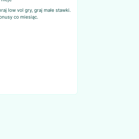
raj low vol gry, graj małe stawki.
onusy co miesiąc.