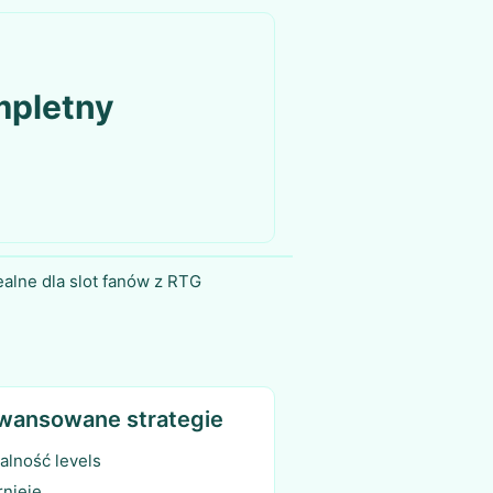
mpletny
alne dla slot fanów z RTG
wansowane strategie
jalność levels
rnieje