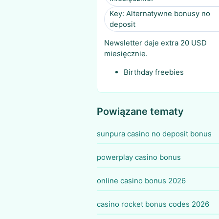
Key: Alternatywne bonusy no
deposit
Newsletter daje extra 20 USD
miesięcznie.
Birthday freebies
Powiązane tematy
sunpura casino no deposit bonus
powerplay casino bonus
online casino bonus 2026
casino rocket bonus codes 2026