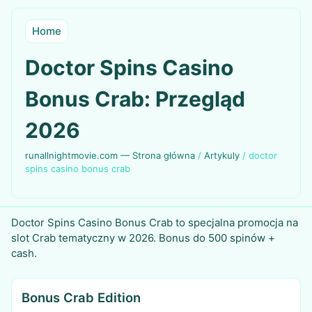
Home
Doctor Spins Casino
Bonus Crab: Przegląd
2026
runallnightmovie.com — Strona główna
/
Artykuly
/
doctor
spins casino bonus crab
Doctor Spins Casino Bonus Crab to specjalna promocja na
slot Crab tematyczny w 2026. Bonus do 500 spinów +
cash.
Bonus Crab Edition