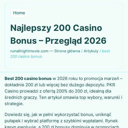
Home
Najlepszy 200 Casino
Bonus – Przegląd 2026
runallnightmovie.com — Strona główna
/
Artykuly
/
best
200 casino bonus
Best 200 casino bonus
w 2026 roku to promocja marzeń –
dokładnie 200 zł lub więcej bez dużego depozytu. PKR
Casino prowadzi z ofertą 200% do 200 zł, idealną dla
średnich graczy. Ten artykuł omawia top wybory, warunki i
strategie.
Dowiedz się, jak w pełni wykorzystać bonus, uniknąć
pułapek i wybrać platformę z szybkimi wypłatami. Rynek
kasyn ewoluuje, a 200 zł bonusy dominują w promocjach