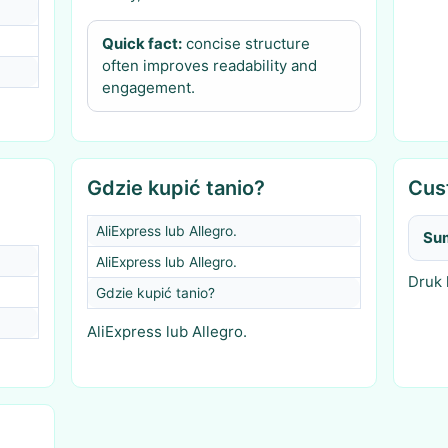
Quick fact:
concise structure
often improves readability and
engagement.
Gdzie kupić tanio?
Cus
AliExpress lub Allegro.
Su
AliExpress lub Allegro.
Druk 
Gdzie kupić tanio?
AliExpress lub Allegro.