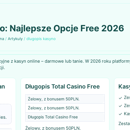
o: Najlepsze Opcje Free 2026
wna
/
Artykuly
/
dlugopis kasyno
jne z kasyn online – darmowe lub tanie. W 2026 roku platformy
ji.
an
Długopis Total Casino Free
Kas
Ze
✓
Żelowy, z bonusem 50PLN.
Ze
✓
Żelowy, z bonusem 50PLN.
Ka
✓
les.
Długopis Total Casino Free
Zesta
Żelowy, z bonusem 50PLN.