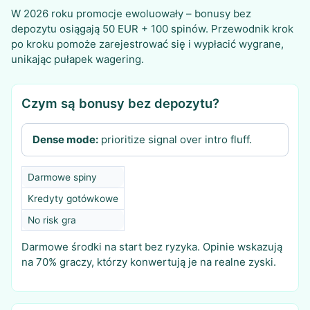
W 2026 roku promocje ewoluowały – bonusy bez
depozytu osiągają 50 EUR + 100 spinów. Przewodnik krok
po kroku pomoże zarejestrować się i wypłacić wygrane,
unikając pułapek wagering.
Czym są bonusy bez depozytu?
Dense mode:
prioritize signal over intro fluff.
Darmowe spiny
Kredyty gotówkowe
No risk gra
Darmowe środki na start bez ryzyka. Opinie wskazują
na 70% graczy, którzy konwertują je na realne zyski.