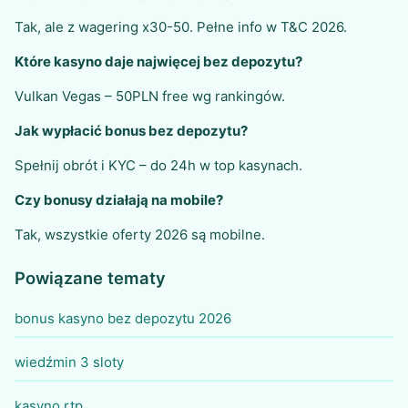
Tak, ale z wagering x30-50. Pełne info w T&C 2026.
Które kasyno daje najwięcej bez depozytu?
Vulkan Vegas – 50PLN free wg rankingów.
Jak wypłacić bonus bez depozytu?
Spełnij obrót i KYC – do 24h w top kasynach.
Czy bonusy działają na mobile?
Tak, wszystkie oferty 2026 są mobilne.
Powiązane tematy
bonus kasyno bez depozytu 2026
wiedźmin 3 sloty
kasyno rtp