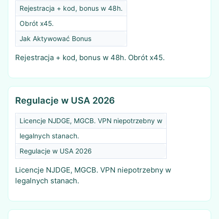
Rejestracja + kod, bonus w 48h.
Obrót x45.
Jak Aktywować Bonus
Rejestracja + kod, bonus w 48h. Obrót x45.
Regulacje w USA 2026
Licencje NJDGE, MGCB. VPN niepotrzebny w
legalnych stanach.
Regulacje w USA 2026
Licencje NJDGE, MGCB. VPN niepotrzebny w
legalnych stanach.