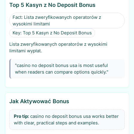
Top 5 Kasyn z No Deposit Bonus
Fact: Lista zweryfikowanych operatorów z
wysokimi limitami
Key: Top 5 Kasyn z No Deposit Bonus
Lista zweryfikowanych operatorów z wysokimi
limitami wypłat.
"casino no deposit bonus usa is most useful
when readers can compare options quickly."
Jak Aktywować Bonus
Pro tip:
casino no deposit bonus usa works better
with clear, practical steps and examples.