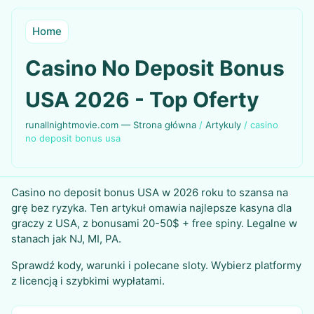
Home
Casino No Deposit Bonus
USA 2026 - Top Oferty
runallnightmovie.com — Strona główna
/
Artykuly
/
casino
no deposit bonus usa
Casino no deposit bonus USA w 2026 roku to szansa na
grę bez ryzyka. Ten artykuł omawia najlepsze kasyna dla
graczy z USA, z bonusami 20-50$ + free spiny. Legalne w
stanach jak NJ, MI, PA.
Sprawdź kody, warunki i polecane sloty. Wybierz platformy
z licencją i szybkimi wypłatami.