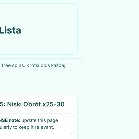
Lista
ree spins. Krótki opis każdej
5: Niski Obrót x25-30
SE note:
update this page
ularly to keep it relevant.