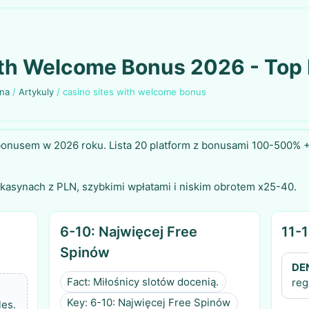
ith Welcome Bonus 2026 - Top 
wna
/
Artykuly
/
casino sites with welcome bonus
onusem w 2026 roku. Lista 20 platform z bonusami 100-500% + f
kasynach z PLN, szybkimi wpłatami i niskim obrotem x25-40.
6-10: Najwięcej Free
11-1
Spinów
DEN
Fact: Miłośnicy slotów docenią.
reg
Key: 6-10: Najwięcej Free Spinów
les.