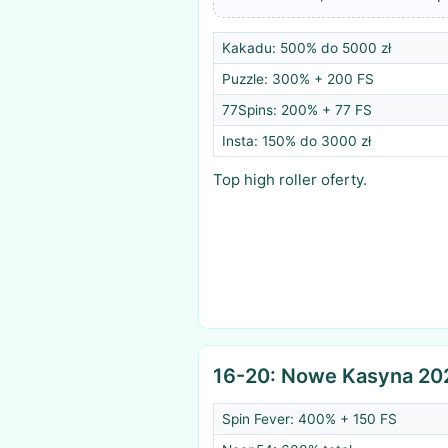
Kakadu: 500% do 5000 zł
Puzzle: 300% + 200 FS
77Spins: 200% + 77 FS
Insta: 150% do 3000 zł
Top high roller oferty.
16-20: Nowe Kasyna 20
Spin Fever: 400% + 150 FS