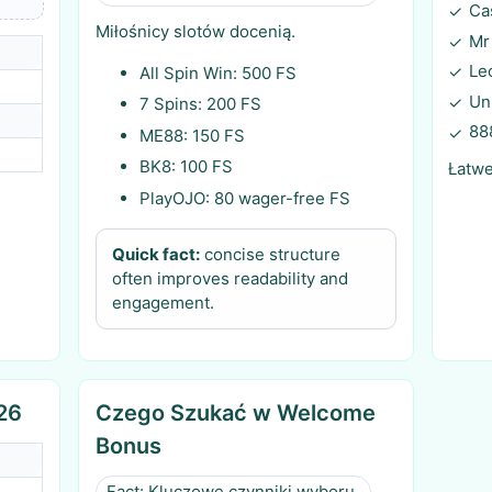
Ca
✓
Miłośnicy slotów docenią.
Mr
✓
Le
✓
All Spin Win: 500 FS
Un
✓
7 Spins: 200 FS
88
✓
ME88: 150 FS
BK8: 100 FS
Łatwe
PlayOJO: 80 wager-free FS
Quick fact:
concise structure
often improves readability and
engagement.
26
Czego Szukać w Welcome
Bonus
Fact: Kluczowe czynniki wyboru.