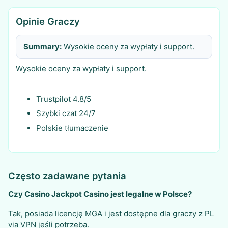
Opinie Graczy
Summary:
Wysokie oceny za wypłaty i support.
Wysokie oceny za wypłaty i support.
Trustpilot 4.8/5
Szybki czat 24/7
Polskie tłumaczenie
Często zadawane pytania
Czy Casino Jackpot Casino jest legalne w Polsce?
Tak, posiada licencję MGA i jest dostępne dla graczy z PL
via VPN jeśli potrzeba.