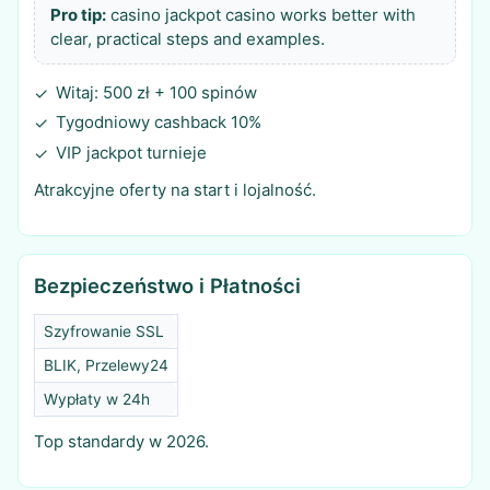
Pro tip:
casino jackpot casino works better with
clear, practical steps and examples.
Witaj: 500 zł + 100 spinów
✓
Tygodniowy cashback 10%
✓
VIP jackpot turnieje
✓
Atrakcyjne oferty na start i lojalność.
Bezpieczeństwo i Płatności
Szyfrowanie SSL
BLIK, Przelewy24
Wypłaty w 24h
Top standardy w 2026.