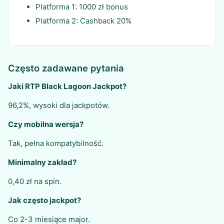
Platforma 1: 1000 zł bonus
Platforma 2: Cashback 20%
Często zadawane pytania
Jaki RTP Black Lagoon Jackpot?
96,2%, wysoki dla jackpotów.
Czy mobilna wersja?
Tak, pełna kompatybilność.
Minimalny zakład?
0,40 zł na spin.
Jak często jackpot?
Co 2-3 miesiące major.