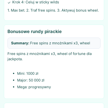
Krok 4: Celuj w sticky wilds
✓
1. Max bet. 2. Traf free spins. 3. Aktywuj bonus wheel.
Bonusowe rundy pirackie
Summary:
Free spins z mnożnikami x3, wheel
Free spins z mnożnikami x3, wheel of fortune dla
jackpota.
Mini: 1000 zł
Major: 50 000 zł
Mega: progresywny