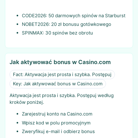
CODE2026: 50 darmowych spinów na Starburst
NOBET2026: 20 zł bonusu gotówkowego
SPINMAX: 30 spinów bez obrotu
Jak aktywować bonus w Casino.com
Fact: Aktywacja jest prosta i szybka. Postępuj
Key: Jak aktywować bonus w Casino.com
Aktywacja jest prosta i szybka. Postępuj według
kroków poniżej.
Zarejestruj konto na Casino.com
Wpisz kod w polu promocyjnym
Zweryfikuj e-mail i odbierz bonus